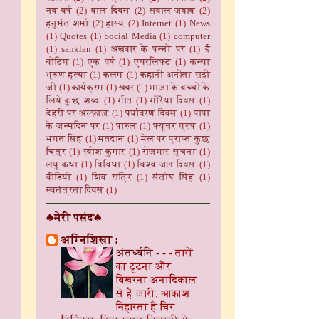
नव वर्ष
(2)
बाल दिवस
(2)
सवाल-जवाब
(2)
हनुमंत शर्मा
(2)
हास्य
(2)
Internet
(1)
News
(1)
Quotes
(1)
Social Media
(1)
computer
(1)
sanklan
(1)
अखबार के पन्नों पर
(1)
ई
वोटिंग
(1)
एक वर्ष
(1)
एयरलिफ्ट
(1)
कन्या
भ्रूण हत्या
(1)
कलम
(1)
कहानी अनीता राठी
जी
(1)
कार्यक्रम
(1)
खबर
(1)
गाज़ा के बच्चों के
लिये कुछ शब्द
(1)
गीत
(1)
गौरैया दिवस
(1)
देहरी पर अल्फ़ाज़
(1)
पर्यावरण दिवस
(1)
पापा
के जन्मदिन पर
(1)
पारुल
(1)
फ्यूचर ग्रुप
(1)
भगत सिंह
(1)
मतदान
(1)
मेल पर प्राप्त कुछ
चित्र
(1)
रवीश कुमार
(1)
रोजगार सूचना
(1)
लघु कथा
(1)
विविधा
(1)
विश्व जल दिवस
(1)
वीडियो
(1)
शिव रात्रि
(1)
संतोष सिंह
(1)
स्वतंत्रता दिवस
(1)
♣मेरी पसंद♣
अग्निशिखा :
अंतर्ध्वनि - -
-
तारों
का टूटना और
बिखरना अनादिकाल
से है जारी, आकाश
निहारता है चिर