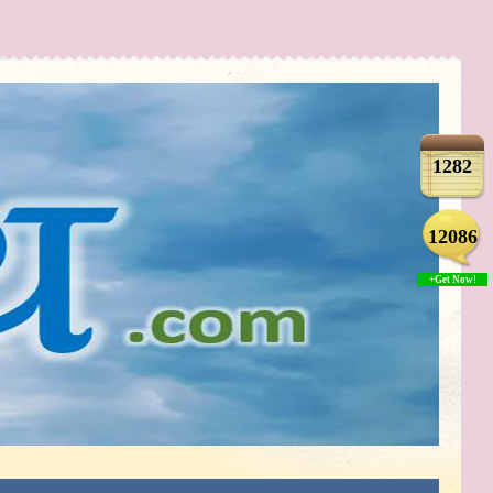
1282
12086
+Get Now!