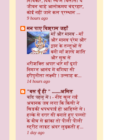
निर्विकार, दिवा स्वप्न विलासी ये
जीवन चाहे आलोकमय चंद्रहार,
कोई नहीं जाने कल प्रस्थान ...
9 hours ago
मन पाए विश्राम जहाँ
माँ और मानव
-
माँ
और मानव प्रेम और
ज्ञान के तन्तुओं से
बनी माँ शारदे शांति
और सुख से
भरीशक्ति अपार धारे माँ दुर्गा
निमग्न आनंद में बगिया सी
हरीपुनीता लक्ष्मी ! उत्साह क...
14 hours ago
"बस यूँ ही " .......अमित
चाँद पहलू में।
-
नींद खुल गई
अचानक जब लगा कि किसी ने
खिड़की थपथपाई हो आहिस्ते से।
हल्के से दरार सी बनाते हुए पल्लों
के बीच से झांका तो पीली पीली
स्ट्रीट लाइट अंदर लुढ़कती ह...
1 day ago