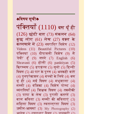
♣विषय सूची♣
पंक्तियाँ
(1110)
बस यूँ ही
(126)
छोटी बात
(73)
संकलन
(64)
कुछ लोग
(61)
लेख
(27)
वक़्त के
कत्लखाने में
(23)
नवरात्रि विशेष
(12)
Videos
(11)
Beautiful Pictures
(10)
पंक्तियां
(10)
दीपावली विशेष
(9)
मैं
'देवी' हूँ
(9)
सपने
(7)
English
(6)
Shravasti
(6)
होली
(6)
panktiyan
(5)
क्रिस्मस
(5)
ड्राइंग्स
(5)
सुनो
(5)
हिन्दी
दिवस
(5)
40 पार के पुरुष
(4)
अनकही बातें
(4)
पुनर्प्रकाशन
(4)
बच्चों के लिये
(4)
बस
यूं ही
(4)
मई दिवस
(4)
मधुशाला
(4)
मम्मी
(4)
वंशिका
(4)
विशेष पोस्ट
(4)
व्यंगतियाँ
(4)
शिक्षक दिवस
(4)
तकनीकी
(3)
पापा के लेख
(3)
पुरानी कतरनें
(3)
बाल कविता
(3)
मम्मी की कविताएं
(3)
महिला दिवस
(3)
स्वतन्त्रता दिवस
(3)
ज़मीन-आसमां
(3)
My Photography
(2)
आलेख
(2)
गणतन्त्र दिवस
(2)
जानकारी
(2)