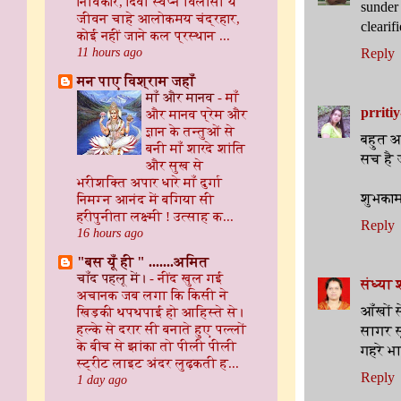
निर्विकार, दिवा स्वप्न विलासी ये
sunder 
जीवन चाहे आलोकमय चंद्रहार,
clearifi
कोई नहीं जाने कल प्रस्थान ...
11 hours ago
Reply
मन पाए विश्राम जहाँ
माँ और मानव
-
माँ
prritiy
और मानव प्रेम और
ज्ञान के तन्तुओं से
बहुत अ
बनी माँ शारदे शांति
सच है 
और सुख से
भरीशक्ति अपार धारे माँ दुर्गा
शुभकाम
निमग्न आनंद में बगिया सी
हरीपुनीता लक्ष्मी ! उत्साह क...
Reply
16 hours ago
"बस यूँ ही " .......अमित
चाँद पहलू में।
-
नींद खुल गई
संध्या श
अचानक जब लगा कि किसी ने
आँखों 
खिड़की थपथपाई हो आहिस्ते से।
हल्के से दरार सी बनाते हुए पल्लों
सागर स
के बीच से झांका तो पीली पीली
गहरे भा
स्ट्रीट लाइट अंदर लुढ़कती ह...
Reply
1 day ago