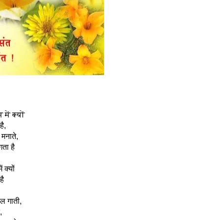
में क्यों
ै,
मनाते,
गता है
 क्यों
है
ल गाती,
,