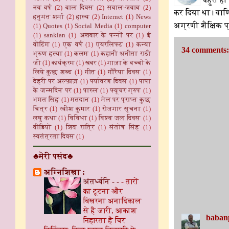
नव वर्ष
(2)
बाल दिवस
(2)
सवाल-जवाब
(2)
कर दिया था। वाणि
हनुमंत शर्मा
(2)
हास्य
(2)
Internet
(1)
News
अग्रणी शैक्षिक प्
(1)
Quotes
(1)
Social Media
(1)
computer
(1)
sanklan
(1)
अखबार के पन्नों पर
(1)
ई
वोटिंग
(1)
एक वर्ष
(1)
एयरलिफ्ट
(1)
कन्या
34 comments:
भ्रूण हत्या
(1)
कलम
(1)
कहानी अनीता राठी
जी
(1)
कार्यक्रम
(1)
खबर
(1)
गाज़ा के बच्चों के
लिये कुछ शब्द
(1)
गीत
(1)
गौरैया दिवस
(1)
देहरी पर अल्फ़ाज़
(1)
पर्यावरण दिवस
(1)
पापा
के जन्मदिन पर
(1)
पारुल
(1)
फ्यूचर ग्रुप
(1)
भगत सिंह
(1)
मतदान
(1)
मेल पर प्राप्त कुछ
चित्र
(1)
रवीश कुमार
(1)
रोजगार सूचना
(1)
लघु कथा
(1)
विविधा
(1)
विश्व जल दिवस
(1)
वीडियो
(1)
शिव रात्रि
(1)
संतोष सिंह
(1)
स्वतंत्रता दिवस
(1)
♣मेरी पसंद♣
अग्निशिखा :
अंतर्ध्वनि - -
-
तारों
का टूटना और
बिखरना अनादिकाल
से है जारी, आकाश
baban
निहारता है चिर