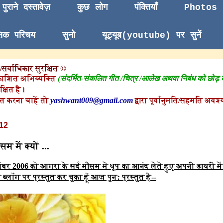
पुराने दस्तावेज़
कुछ लोग
पंक्तियाँ
Photos
सिक परिचय
सुनो
यूट्यूब(youtube) पर सुनें
सर्वाधिकार सुरक्षित ©
काशित अभिव्यक्ति
(संदर्भित-संकलित गीत /चित्र /आलेख अथवा निबंध को छोड़
क्षित है।
त करना चाहें तो
yashwant009@gmail.com
द्वारा पूर्वानुमति/सहमति अवश्य
12
 में क्यों ...
बर 2006 को आगरा के सर्द मौसम मे धूप का आनंद लेते हुए अपनी डायरी मे
्लॉग पर प्रस्तुत कर चुका हूँ आज पुनः प्रस्तुत है--