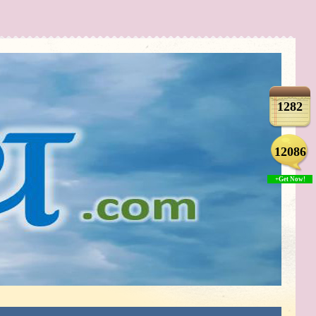
1282
12086
+Get Now!