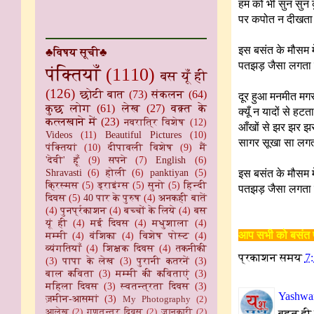
हम को भी सुन सुन 
पर कपोत न दीखता 
इस बसंत के मौसम में
♣विषय सूची♣
पतझड़ जैसा लगता 
पंक्तियाँ
(1110)
बस यूँ ही
(126)
छोटी बात
(73)
संकलन
(64)
दूर हुआ मनमीत मगर
कुछ लोग
(61)
लेख
(27)
वक़्त के
क्यूँ न यादों से हटता
कत्लखाने में
(23)
नवरात्रि विशेष
(12)
आँखों से झर झर झर
Videos
(11)
Beautiful Pictures
(10)
सागर सूखा सा लगत
पंक्तियां
(10)
दीपावली विशेष
(9)
मैं
'देवी' हूँ
(9)
सपने
(7)
English
(6)
Shravasti
(6)
होली
(6)
panktiyan
(5)
इस बसंत के मौसम में
क्रिस्मस
(5)
ड्राइंग्स
(5)
सुनो
(5)
हिन्दी
पतझड़ जैसा लगता ह
दिवस
(5)
40 पार के पुरुष
(4)
अनकही बातें
(4)
पुनर्प्रकाशन
(4)
बच्चों के लिये
(4)
बस
यूं ही
(4)
मई दिवस
(4)
मधुशाला
(4)
आप सभी को बसंत पं
मम्मी
(4)
वंशिका
(4)
विशेष पोस्ट
(4)
व्यंगतियाँ
(4)
शिक्षक दिवस
(4)
तकनीकी
प्रकाशन समय
7
(3)
पापा के लेख
(3)
पुरानी कतरनें
(3)
बाल कविता
(3)
मम्मी की कविताएं
(3)
महिला दिवस
(3)
स्वतन्त्रता दिवस
(3)
Yashwan
ज़मीन-आसमां
(3)
My Photography
(2)
आलेख
(2)
गणतन्त्र दिवस
(2)
जानकारी
(2)
बहुत ही