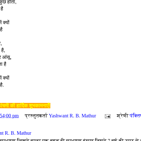
कुछ होता,
है
 क्यों
है
,
 है,
 आंसू,
ा है
 क्यों
ै.
चमी की हार्दिक शुभकामनाएँ!
:54:00 pm
प्रस्तुतकर्ता
Yashwant R. B. Mathur
श्रेणी
पंक्ति
t R. B. Mathur
 साधारण लिखने वाला एक बहुत ही साधारण इंसान जिसने 7 वर्ष की उम्र से 