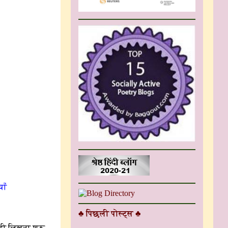
याँ
♣ पिछली पोस्ट्स ♣
ही लिखना शुरू