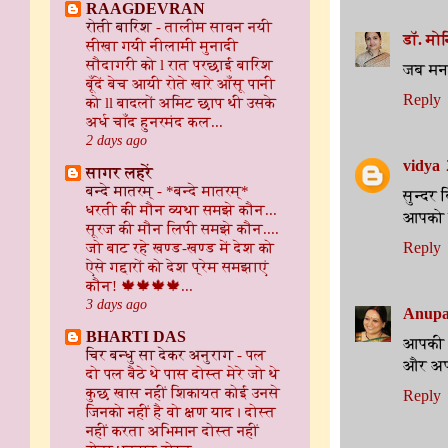
RAAGDEVRAN
रोती बारिश
-
तालीम सावन नयी
डॉ. मोन
सीखा गयी नीलामी मुनादी
सौदागरी को l रात परछाई बारिश
जब मन 
बूँदें बेच आयी रोते खारे आँसू पानी
Reply
को ll बादलों अमिट छाप थी उसके
अर्ध चाँद हुनरमंद कल...
2 days ago
vidya
सागर लहरें
बन्दे मातरम्
-
*बन्दे मातरम्*
सुन्दर 
धरती की मौन व्यथा समझे कौन...
आपको भ
सूरज की मौन लिपी समझे कौन....
जो बाट रहे खण्ड-खण्ड में देश को
Reply
ऐसे गद्दारों को देश प्रेम समझाएं
कौन! 🍁🍁🍁🍁...
3 days ago
Anupa
BHARTI DAS
आपकी क
चिर बन्धु सा देकर अनुराग
-
पल
और अपन
दो पल बैठे थे पास दोस्त मेरे जो थे
कुछ खास नहीं शिकायत कोई उनसे
Reply
जिनको नहीं है वो क्षण याद। दोस्त
नहीं करता अभिमान दोस्त नहीं