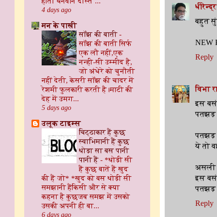
होता धनवान दोस्त ...
धीरेन्द
4 days ago
बहुत सु
मन के पाखी
सॉंझ की बाती
-
NEW 
सॉंझ की बाती ​ सिर्फ
एक लौ नहीं, ​एक
Reply
नन्ही-सी उम्मीद है,
जो अंधेरे को चुनौती
नहीं देती, केसरी सॉंझ की चादर में
विभा र
रेशमी फुलकारी करती है। ​माटी की
देह में उमग...
इस बसंत
5 days ago
पतझड़ ज
उलूक टाइम्स
चिट्ठाकार हैं कुछ
पतझड़ क
स्वाभिमानी हैं कुछ
ये तो व
थोड़ा सा बस पानी
पानी हैं
-
*थोड़ी सी
असली ब
हैं कुछ बातें हैं खुद
की हैं जो* *खुद को बस थोड़ी सी
इस बसंत
समझानी हैंकिसी और से क्या
पतझड़ ज
कहना है कुछजब समझ में उसको
Reply
उसकी अपनी ही बा...
6 days ago