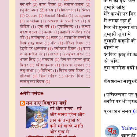
ओस की बूंदों जैसे
नव वर्ष
(2)
बाल दिवस
(2)
सवाल-जवाब
(2)
तुम्हारे आंसू
हनुमंत शर्मा
(2)
हास्य
(2)
Internet
(1)
News
मेरे कन्धों पर गिर र
(1)
Quotes
(1)
Social Media
(1)
computer
मैं समझ रहा हूँ
(1)
sanklan
(1)
अखबार के पन्नों पर
(1)
ई
वोटिंग
(1)
एक वर्ष
(1)
एयरलिफ्ट
(1)
कन्या
फिर भी सुनना चाह
भ्रूण हत्या
(1)
कलम
(1)
कहानी अनीता राठी
तुम्हारी जुबां में
जी
(1)
कार्यक्रम
(1)
खबर
(1)
गाज़ा के बच्चों के
तुम्हारी कहानी को
लिये कुछ शब्द
(1)
गीत
(1)
गौरैया दिवस
(1)
बोलो न
देहरी पर अल्फ़ाज़
(1)
पर्यावरण दिवस
(1)
पापा
आखिर कुछ तो क
के जन्मदिन पर
(1)
पारुल
(1)
फ्यूचर ग्रुप
(1)
भगत सिंह
(1)
मतदान
(1)
मेल पर प्राप्त कुछ
ओ चाँद!
चित्र
(1)
रवीश कुमार
(1)
रोजगार सूचना
(1)
तुम खामोश क्यों 
लघु कथा
(1)
विविधा
(1)
विश्व जल दिवस
(1)
वीडियो
(1)
शिव रात्रि
(1)
संतोष सिंह
(1)
©यशवन्त माथुर
स्वतंत्रता दिवस
(1)
♣मेरी पसंद♣
('परिकल्पना' पर प
ब्लॉग पर भी प्रक
मन पाए विश्राम जहाँ
माँ और मानव
-
माँ
प्रकाशन समय
6
और मानव प्रेम और
ज्ञान के तन्तुओं से
बनी माँ शारदे शांति
Yashwan
और सुख से
बहुत ही