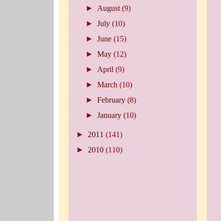
►
August
(9)
►
July
(10)
►
June
(15)
►
May
(12)
►
April
(9)
►
March
(10)
►
February
(8)
►
January
(10)
►
2011
(141)
►
2010
(110)