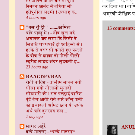
भरीशक्ति अपार धारे माँ दुर्गा
निमग्न आनंद में बगिया सी
कर दिया था। वाणि
हरीपुनीता लक्ष्मी ! उत्साह क...
अग्रणी शैक्षिक प्
4 hours ago
"बस यूँ ही " .......अमित
15 comments:
चाँद पहलू में।
-
नींद खुल गई
अचानक जब लगा कि किसी ने
खिड़की थपथपाई हो आहिस्ते से।
हल्के से दरार सी बनाते हुए पल्लों
के बीच से झांका तो पीली पीली
स्ट्रीट लाइट अंदर लुढ़कती ह...
23 hours ago
RAAGDEVRAN
रोती बारिश
-
तालीम सावन नयी
सीखा गयी नीलामी मुनादी
सौदागरी को l रात परछाई बारिश
बूँदें बेच आयी रोते खारे आँसू पानी
को ll बादलों अमिट छाप थी उसके
अर्ध चाँद हुनरमंद कल...
1 day ago
सागर लहरें
ANUL
बन्दे मातरम्
-
*बन्दे मातरम्*