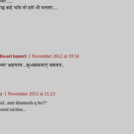
्दर.....
ुछ कहे चाँद तो हमें भी बताना....
hwari kaneri
1 November 2012 at 19:34
ुन्दर अहसास...शुभकामनाएं यशवंत..
r
1 November 2012 at 21:23
nd...tum khamosh q ho??
orat rachna...