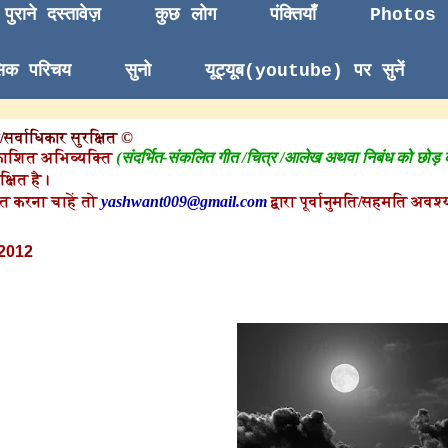
पुराने दस्तावेज़
कुछ लोग
पंक्तियाँ
Photos
सिक परिचय
सुनो
यूट्यूब(youtube) पर सुनें
सर्वाधिकार सुरक्षित ©
काशित अभिव्यक्ति
(संदर्भित-संकलित गीत /चित्र /आलेख अथवा निबंध को छोड़
क्षित है।
त करना चाहें तो
yashwant009@gmail.com
द्वारा पूर्वानुमति/सहमति अवश्य
2012