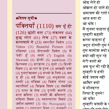
ओढ़ लेते हो
ओझल हो जाते ह
अमावस की रातों म
♣विषय सूची♣
आज बता दो
ओ चाँद !
पंक्तियाँ
(1110)
बस यूँ ही
मैं सुनना चाहता हू
(126)
छोटी बात
(73)
संकलन
(64)
तुम्हारी कहानी
कुछ लोग
(61)
लेख
(27)
वक़्त के
करना चाहता हूँ
कत्लखाने में
(23)
नवरात्रि विशेष
(12)
अटूट दोस्ती तुम 
Videos
(11)
Beautiful Pictures
(10)
तुम खामोश क्यों 
पंक्तियां
(10)
दीपावली विशेष
(9)
मैं
'देवी' हूँ
(9)
सपने
(7)
English
(6)
क्यों नहीं सुन रहे
Shravasti
(6)
होली
(6)
panktiyan
(5)
मेरी बातों को
क्रिस्मस
(5)
ड्राइंग्स
(5)
सुनो
(5)
हिन्दी
अब चुभ सी रही ह
दिवस
(5)
40 पार के पुरुष
(4)
अनकही बातें
तुम्हारी ये हंसी
(4)
पुनर्प्रकाशन
(4)
बच्चों के लिये
(4)
बस
कोई जवाब नहीं
यूं ही
(4)
मई दिवस
(4)
मधुशाला
(4)
मम्मी
(4)
वंशिका
(4)
विशेष पोस्ट
(4)
आखिर क्यों
व्यंगतियाँ
(4)
शिक्षक दिवस
(4)
तकनीकी
ये मौनव्रत
(3)
पापा के लेख
(3)
पुरानी कतरनें
(3)
लिया है तुमने?
बाल कविता
(3)
मम्मी की कविताएं
(3)
ओ चाँद!
महिला दिवस
(3)
स्वतन्त्रता दिवस
(3)
ज़मीन-आसमां
(3)
तुम्हारी चांदनी के 
My Photography
(2)
आलेख
(2)
गणतन्त्र दिवस
(2)
जानकारी
(2)