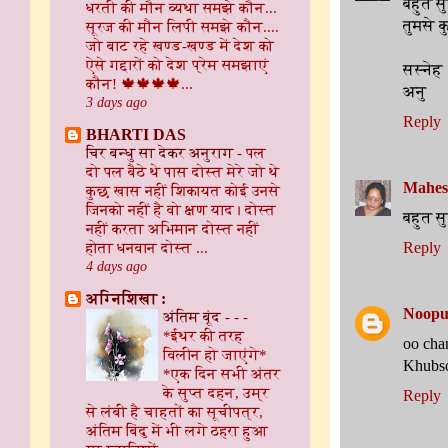
बहुत सुन
धरती की मौन व्यथा समझे कौन...
तुमसे क
सूरज की मौन लिपी समझे कौन....
जो बाट रहे खण्ड-खण्ड में देश को
ऐसे गद्दारों को देश प्रेम समझाएं
सस्नेह
कौन! 🍁🍁🍁🍁...
अनु
3 days ago
Reply
BHARTI DAS
चिर बन्धु सा देकर अनुराग
-
पल
दो पल बैठे थे पास दोस्त मेरे जो थे
Mahes
कुछ खास नहीं शिकायत कोई उनसे
जिनको नहीं है वो क्षण याद। दोस्त
बहुत स
नहीं करता अभिमान दोस्त नहीं
होता धनवान दोस्त ...
Reply
4 days ago
अग्निशिखा :
Noopu
अंतिम बूंद - -
-
*ईथर की तरह
oo cha
विलीन हो जाएंगे*
Khubso
*एक दिन सभी अंतर
के सुप्त दहन, उम्र
Reply
से लंबी है चाहतों का सूचीपत्र,
अंतिम बिंदु में भी लगे ठहरा हुआ