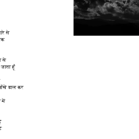
रे से
लक
ी से
जाता हूँ
ँ
 आँखें डाल कर
में
ै
े