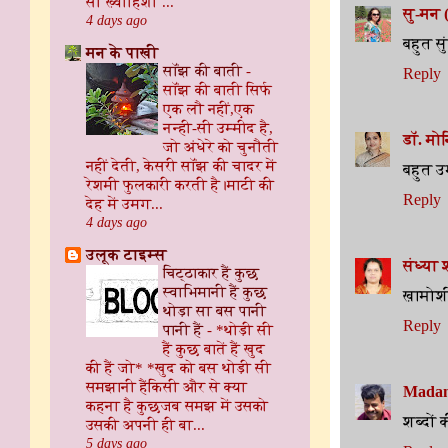
सा ख़्वाहिशों ...
सु-मन
4 days ago
बहुत सु
मन के पाखी
सॉंझ की बाती
-
Reply
सॉंझ की बाती ​ सिर्फ
एक लौ नहीं, ​एक
नन्ही-सी उम्मीद है,
डॉ. मोन
जो अंधेरे को चुनौती
नहीं देती, केसरी सॉंझ की चादर में
बहुत उ
रेशमी फुलकारी करती है। ​माटी की
Reply
देह में उमग...
4 days ago
उलूक टाइम्स
संध्या श
चिट्ठाकार हैं कुछ
स्वाभिमानी हैं कुछ
ख़ामोशी 
थोड़ा सा बस पानी
Reply
पानी हैं
-
*थोड़ी सी
हैं कुछ बातें हैं खुद
की हैं जो* *खुद को बस थोड़ी सी
समझानी हैंकिसी और से क्या
Madan
कहना है कुछजब समझ में उसको
शब्दों 
उसकी अपनी ही बा...
5 days ago