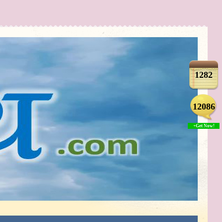
1282
12086
+Get Now!