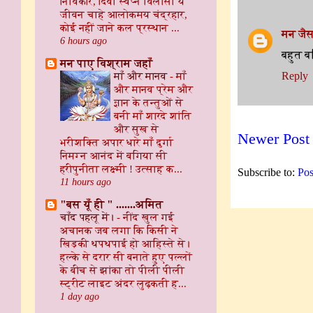
निर्विकार, दिवा स्वप्न विलासी ये
जीवन चाहे आलोकमय चंद्रहार,
कोई नहीं जाने कल प्रस्थान ...
मन जैस
6 hours ago
बहुत बढ
मन पाए विश्राम जहाँ
माँ और मानव
-
माँ
Reply
और मानव प्रेम और
ज्ञान के तन्तुओं से
बनी माँ शारदे शांति
और सुख से
Newer Post
भरीशक्ति अपार धारे माँ दुर्गा
निमग्न आनंद में बगिया सी
हरीपुनीता लक्ष्मी ! उत्साह क...
Subscribe to:
Pos
11 hours ago
"बस यूँ ही " .......अमित
चाँद पहलू में।
-
नींद खुल गई
अचानक जब लगा कि किसी ने
खिड़की थपथपाई हो आहिस्ते से।
हल्के से दरार सी बनाते हुए पल्लों
के बीच से झांका तो पीली पीली
स्ट्रीट लाइट अंदर लुढ़कती ह...
1 day ago