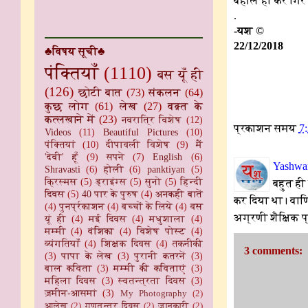
बेहाल हो कर गिर 
.
-यश ©
22/12/2018
♣विषय सूची♣
पंक्तियाँ
(1110)
बस यूँ ही
(126)
छोटी बात
(73)
संकलन
(64)
कुछ लोग
(61)
लेख
(27)
वक़्त के
कत्लखाने में
(23)
नवरात्रि विशेष
(12)
प्रकाशन समय
7
Videos
(11)
Beautiful Pictures
(10)
पंक्तियां
(10)
दीपावली विशेष
(9)
मैं
'देवी' हूँ
(9)
सपने
(7)
English
(6)
Yashwan
Shravasti
(6)
होली
(6)
panktiyan
(5)
क्रिस्मस
(5)
ड्राइंग्स
(5)
सुनो
(5)
हिन्दी
बहुत ही
दिवस
(5)
40 पार के पुरुष
(4)
अनकही बातें
कर दिया था। वाणि
(4)
पुनर्प्रकाशन
(4)
बच्चों के लिये
(4)
बस
अग्रणी शैक्षिक प्
यूं ही
(4)
मई दिवस
(4)
मधुशाला
(4)
मम्मी
(4)
वंशिका
(4)
विशेष पोस्ट
(4)
व्यंगतियाँ
(4)
शिक्षक दिवस
(4)
तकनीकी
3 comments:
(3)
पापा के लेख
(3)
पुरानी कतरनें
(3)
बाल कविता
(3)
मम्मी की कविताएं
(3)
महिला दिवस
(3)
स्वतन्त्रता दिवस
(3)
ज़मीन-आसमां
(3)
My Photography
(2)
आलेख
(2)
गणतन्त्र दिवस
(2)
जानकारी
(2)