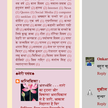
नव वर्ष
(2)
बाल दिवस
(2)
सवाल-जवाब
(2)
हनुमंत शर्मा
(2)
हास्य
(2)
Internet
(1)
News
(1)
Quotes
(1)
Social Media
(1)
computer
(1)
sanklan
(1)
अखबार के पन्नों पर
(1)
ई
वोटिंग
(1)
एक वर्ष
(1)
एयरलिफ्ट
(1)
कन्या
भ्रूण हत्या
(1)
कलम
(1)
कहानी अनीता राठी
जी
(1)
कार्यक्रम
(1)
खबर
(1)
गाज़ा के बच्चों के
लिये कुछ शब्द
(1)
गीत
(1)
गौरैया दिवस
(1)
देहरी पर अल्फ़ाज़
(1)
पर्यावरण दिवस
(1)
पापा
के जन्मदिन पर
(1)
पारुल
(1)
फ्यूचर ग्रुप
(1)
भगत सिंह
(1)
मतदान
(1)
मेल पर प्राप्त कुछ
चित्र
(1)
रवीश कुमार
(1)
रोजगार सूचना
(1)
लघु कथा
(1)
विविधा
(1)
विश्व जल दिवस
(1)
Onkar
वीडियो
(1)
शिव रात्रि
(1)
संतोष सिंह
(1)
स्वतंत्रता दिवस
(1)
बहुत ख
Reply
♣मेरी पसंद♣
अग्निशिखा :
अंतर्ध्वनि - -
-
तारों
सुशील 
का टूटना और
बिखरना अनादिकाल
सुन्दर
से है जारी, आकाश
निहारता है चिर
Reply