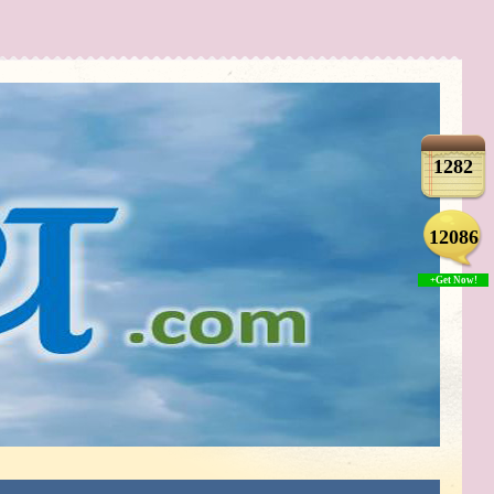
1282
12086
+Get Now!