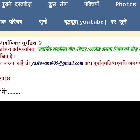
पुराने दस्तावेज़
कुछ लोग
पंक्तियाँ
Photos
सिक परिचय
सुनो
यूट्यूब(youtube) पर सुनें
सर्वाधिकार सुरक्षित ©
काशित अभिव्यक्ति
(संदर्भित-संकलित गीत /चित्र /आलेख अथवा निबंध को छोड़
क्षित है।
त करना चाहें तो
yashwant009@gmail.com
द्वारा पूर्वानुमति/सहमति अवश्य
2018
.........