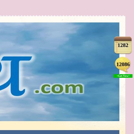
1282
12086
+Get Now!