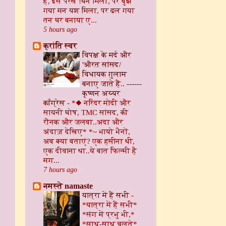
हैं, इसे परखें !धन मिला, पर बुझ
गया मन यश मिला, पर ढल गया
तन घर बनाया ए...
5 hours ago
क्रांति स्वर
विपक्ष के मर्द और
'औरत सांसद/
विधायक ग़ुलाम
बनाए जाते हैं.. ------
कृष्णन अय्यर
काँग्रेस
-
*◆ नरिंदर मोदी और
सायनी घोष, TMC सांसद, की
रौनक और जलवा..अदा और
अंदाज़ देखिए* *~ भायो भैनों,
अब क्या बताएं? एक हसीना थी,
एक दीवाना था..ये बात फिल्मी है
मग...
7 hours ago
नमस्ते namaste
यात्रा में हैं सभी
-
*यात्रा में हैं सभी*
*संग में प्रभु भी,*
*साथ-साथ चलते*