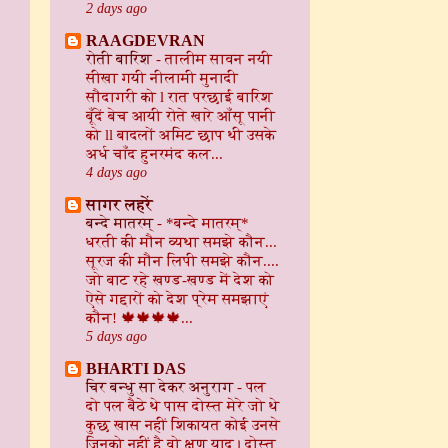
2 days ago
RAAGDEVRAN
रोती बारिश
-
तालीम सावन नयी
सीखा गयी नीलामी मुनादी
सौदागरी को l रात परछाई बारिश
बूँदें बेच आयी रोते खारे आँसू पानी
को ll बादलों अमिट छाप थी उसके
अर्ध चाँद हुनरमंद कल...
4 days ago
सागर लहरें
बन्दे मातरम्
-
*बन्दे मातरम्*
धरती की मौन व्यथा समझे कौन...
सूरज की मौन लिपी समझे कौन....
जो बाट रहे खण्ड-खण्ड में देश को
ऐसे गद्दारों को देश प्रेम समझाएं
कौन! 🍁🍁🍁🍁...
5 days ago
BHARTI DAS
चिर बन्धु सा देकर अनुराग
-
पल
दो पल बैठे थे पास दोस्त मेरे जो थे
कुछ खास नहीं शिकायत कोई उनसे
जिनको नहीं है वो क्षण याद। दोस्त