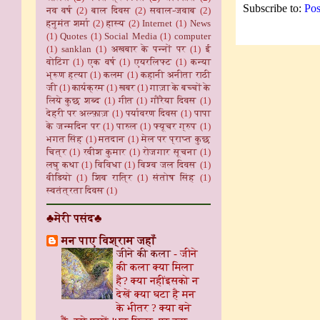
Subscribe to:
Pos
नव वर्ष
(2)
बाल दिवस
(2)
सवाल-जवाब
(2)
हनुमंत शर्मा
(2)
हास्य
(2)
Internet
(1)
News
(1)
Quotes
(1)
Social Media
(1)
computer
(1)
sanklan
(1)
अखबार के पन्नों पर
(1)
ई
वोटिंग
(1)
एक वर्ष
(1)
एयरलिफ्ट
(1)
कन्या
भ्रूण हत्या
(1)
कलम
(1)
कहानी अनीता राठी
जी
(1)
कार्यक्रम
(1)
खबर
(1)
गाज़ा के बच्चों के
लिये कुछ शब्द
(1)
गीत
(1)
गौरैया दिवस
(1)
देहरी पर अल्फ़ाज़
(1)
पर्यावरण दिवस
(1)
पापा
के जन्मदिन पर
(1)
पारुल
(1)
फ्यूचर ग्रुप
(1)
भगत सिंह
(1)
मतदान
(1)
मेल पर प्राप्त कुछ
चित्र
(1)
रवीश कुमार
(1)
रोजगार सूचना
(1)
लघु कथा
(1)
विविधा
(1)
विश्व जल दिवस
(1)
वीडियो
(1)
शिव रात्रि
(1)
संतोष सिंह
(1)
स्वतंत्रता दिवस
(1)
♣मेरी पसंद♣
मन पाए विश्राम जहाँ
जीने की कला
-
जीने
की कला क्या मिला
है? क्या नहींइसको न
देखें क्या घटा है मन
के भीतर ? क्या बने