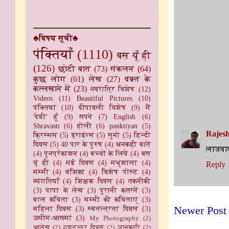
♣विषय सूची♣
पंक्तियाँ
(1110)
बस यूँ ही
(126)
छोटी बात
(73)
संकलन
(64)
कुछ लोग
(61)
लेख
(27)
वक़्त के
कत्लखाने में
(23)
नवरात्रि विशेष
(12)
Videos
(11)
Beautiful Pictures
(10)
पंक्तियां
(10)
दीपावली विशेष
(9)
मैं
'देवी' हूँ
(9)
सपने
(7)
English
(6)
Shravasti
(6)
होली
(6)
panktiyan
(5)
Rajes
क्रिस्मस
(5)
ड्राइंग्स
(5)
सुनो
(5)
हिन्दी
दिवस
(5)
40 पार के पुरुष
(4)
अनकही बातें
लाजवाब
(4)
पुनर्प्रकाशन
(4)
बच्चों के लिये
(4)
बस
यूं ही
(4)
मई दिवस
(4)
मधुशाला
(4)
Reply
मम्मी
(4)
वंशिका
(4)
विशेष पोस्ट
(4)
व्यंगतियाँ
(4)
शिक्षक दिवस
(4)
तकनीकी
(3)
पापा के लेख
(3)
पुरानी कतरनें
(3)
बाल कविता
(3)
मम्मी की कविताएं
(3)
Newer Post
महिला दिवस
(3)
स्वतन्त्रता दिवस
(3)
ज़मीन-आसमां
(3)
My Photography
(2)
आलेख
(2)
गणतन्त्र दिवस
(2)
जानकारी
(2)