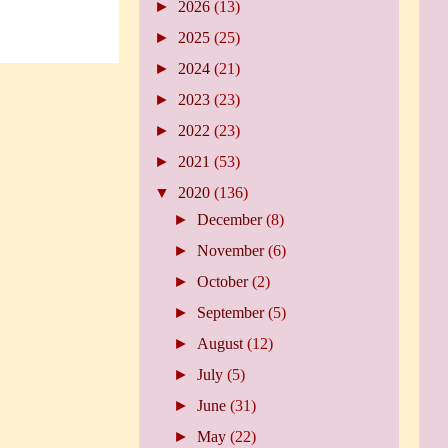
►
2026
(13)
►
2025
(25)
►
2024
(21)
►
2023
(23)
►
2022
(23)
►
2021
(53)
▼
2020
(136)
►
December
(8)
►
November
(6)
►
October
(2)
►
September
(5)
►
August
(12)
►
July
(5)
►
June
(31)
►
May
(22)