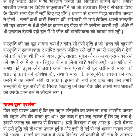
से बड़े संकट काल में भी भारतीय जनता की सिंहवृत्ति कायम रही। हमारी
भारतीय जनता पर विदेशी आक्रांताओं ने जो जो अत्याचार किए वे संभवत: विश्व
के किसी अन्य देश में नहीं किए गए होंगे। दारुण से दारुण पीड़ा भारतीय जनता
ने झेली। उसमें कभी-कभी निराशा की अंधियारी भी छाई लेकिन अपनी संस्कृति
की मूल भावना से बंधी होने के कारण वह पीड़ा से भी क्रीडा करती रही, अंधेरे में
भी प्रकाश देखती रही हार में भी जीत की मानसिकता को कायम रखे रही।
संस्कृति की यह मूल भावना क्या है? कौन सी ऐसी वृत्ति है जो भारत की बहुसंनी
संस्कृति में एकात्मकता स्थापित करके जीवित रखे रही? हमारी संस्कृति में ऐसी
कौन सी शक्ति थी जिसने अरब, तुर्क, तातार, मुगल और अन्य आक्रमणकारियों
को अपने रंग में रंग कर हिंदुस्तानी बना लिया था? यद्यपि अंग्रेज इस शक्ति के
समक्ष नहीं झुका और उसने अपने बर्बर प्रहारों से पूरे तरीके से भारत को
धराशाई करने की कोशिश की, तथापि भारत के सांस्कृतिक स्वरूप को नष्ट
करने में वह समर्थ नहीं हो सका। इतना ही नहीं हार झ़ख मार कर हमारी
संस्कृति के मूल स्रोतों के निकट जिज्ञासु की तरह बैठा और अपनी भाव धाराओं
को उसके ज्ञान बल से सोखने लगा।
मार्क्स द्वारा प्रशंसा
फिर यही प्रश्न आता है कि इस महान संस्कृति का कौन सा तत्व भारतीय जनता
को महान और वीर बनाए हुए था? एक शब्द में हम कह सकते हैं कि यह तत्व है;
हमारी जनता का चैतन्य से विश्वास। इसी विश्वास में वह अमर है। इसी चैतन्य
से उसे बुद्धि की तीक्ष्णता प्राप्त हुई है और इसी से नई से नई भावना ग्रहण करने
की क्षमता। मार्क्स का कहना है स्वयं ब्रिटिश अधिकारियों की राय के अनुसार