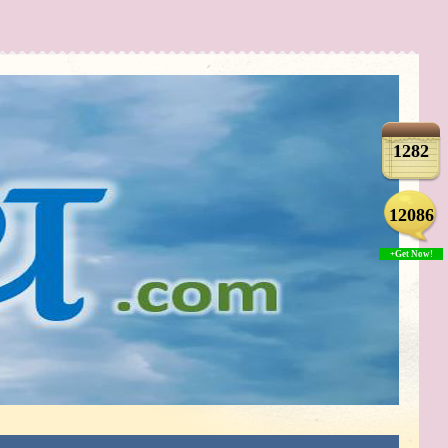
1282
12086
+Get Now!