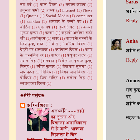
Saras
नव वर्ष
(2)
बाल दिवस
(2)
सवाल-जवाब
(2)
हनुमंत शर्मा
(2)
हास्य
(2)
Internet
(1)
News
शान्ति म
(1)
Quotes
(1)
Social Media
(1)
computer
Reply
(1)
sanklan
(1)
अखबार के पन्नों पर
(1)
ई
वोटिंग
(1)
एक वर्ष
(1)
एयरलिफ्ट
(1)
कन्या
भ्रूण हत्या
(1)
कलम
(1)
कहानी अनीता राठी
जी
(1)
कार्यक्रम
(1)
खबर
(1)
गाज़ा के बच्चों के
Anita
लिये कुछ शब्द
(1)
गीत
(1)
गौरैया दिवस
(1)
देहरी पर अल्फ़ाज़
(1)
पर्यावरण दिवस
(1)
पापा
शांति त
के जन्मदिन पर
(1)
पारुल
(1)
फ्यूचर ग्रुप
(1)
Reply
भगत सिंह
(1)
मतदान
(1)
मेल पर प्राप्त कुछ
चित्र
(1)
रवीश कुमार
(1)
रोजगार सूचना
(1)
लघु कथा
(1)
विविधा
(1)
विश्व जल दिवस
(1)
वीडियो
(1)
शिव रात्रि
(1)
संतोष सिंह
(1)
Anon
स्वतंत्रता दिवस
(1)
सब कु
♣मेरी पसंद♣
पर
शांति क
अग्निशिखा :
अंतर्ध्वनि - -
-
तारों
का टूटना और
सहज औ
बिखरना अनादिकाल
से है जारी, आकाश
निहारता है चिर