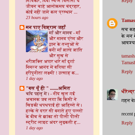
निर्विकार, दिवा स्वप्न विलासी ये
Reply
जीवन चाहे आलोकमय चंद्रहार,
कोई नहीं जाने कल प्रस्थान ...
23 hours ago
Tamas
मन पाए विश्राम जहाँ
सच कहा
माँ और मानव
-
माँ
के मन 
और मानव प्रेम और
आवश्यक
ज्ञान के तन्तुओं से
बनी माँ शारदे शांति
और सुख से
tamash
भरीशक्ति अपार धारे माँ दुर्गा
Tamash
निमग्न आनंद में बगिया सी
Reply
हरीपुनीता लक्ष्मी ! उत्साह क...
1 day ago
"बस यूँ ही " .......अमित
धीरेन्द
चाँद पहलू में।
-
नींद खुल गई
अचानक जब लगा कि किसी ने
गहन बे
खिड़की थपथपाई हो आहिस्ते से।
हल्के से दरार सी बनाते हुए पल्लों
recent 
के बीच से झांका तो पीली पीली
स्ट्रीट लाइट अंदर लुढ़कती ह...
Reply
1 day ago