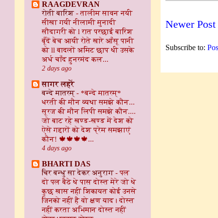
RAAGDEVRAN
रोती बारिश
-
तालीम सावन नयी
सीखा गयी नीलामी मुनादी
Newer Post
सौदागरी को l रात परछाई बारिश
बूँदें बेच आयी रोते खारे आँसू पानी
Subscribe to:
Pos
को ll बादलों अमिट छाप थी उसके
अर्ध चाँद हुनरमंद कल...
2 days ago
सागर लहरें
बन्दे मातरम्
-
*बन्दे मातरम्*
धरती की मौन व्यथा समझे कौन...
सूरज की मौन लिपी समझे कौन....
जो बाट रहे खण्ड-खण्ड में देश को
ऐसे गद्दारों को देश प्रेम समझाएं
कौन! 🍁🍁🍁🍁...
4 days ago
BHARTI DAS
चिर बन्धु सा देकर अनुराग
-
पल
दो पल बैठे थे पास दोस्त मेरे जो थे
कुछ खास नहीं शिकायत कोई उनसे
जिनको नहीं है वो क्षण याद। दोस्त
नहीं करता अभिमान दोस्त नहीं