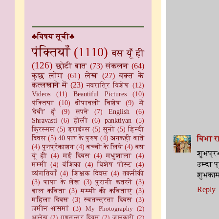
♣विषय सूची♣
पंक्तियाँ
(1110)
बस यूँ ही
(126)
छोटी बात
(73)
संकलन
(64)
कुछ लोग
(61)
लेख
(27)
वक़्त के
कत्लखाने में
(23)
नवरात्रि विशेष
(12)
Videos
(11)
Beautiful Pictures
(10)
पंक्तियां
(10)
दीपावली विशेष
(9)
मैं
'देवी' हूँ
(9)
सपने
(7)
English
(6)
Shravasti
(6)
होली
(6)
panktiyan
(5)
क्रिस्मस
(5)
ड्राइंग्स
(5)
सुनो
(5)
हिन्दी
दिवस
(5)
40 पार के पुरुष
(4)
अनकही बातें
विभा र
(4)
पुनर्प्रकाशन
(4)
बच्चों के लिये
(4)
बस
शुभप्रभ
यूं ही
(4)
मई दिवस
(4)
मधुशाला
(4)
उम्दा प्
मम्मी
(4)
वंशिका
(4)
विशेष पोस्ट
(4)
व्यंगतियाँ
(4)
शिक्षक दिवस
(4)
तकनीकी
शुभकामन
(3)
पापा के लेख
(3)
पुरानी कतरनें
(3)
Reply
बाल कविता
(3)
मम्मी की कविताएं
(3)
महिला दिवस
(3)
स्वतन्त्रता दिवस
(3)
ज़मीन-आसमां
(3)
My Photography
(2)
आलेख
(2)
गणतन्त्र दिवस
(2)
जानकारी
(2)