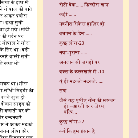
खिया के हाथ में
रोटी बैंक...... फिरदौस खान
े गोपाल की बातें
कहीं ......
 बाहर आकर पचीस
या। दुआ सुनी
नवनीत सिकेरा हाज़िर हो
वा हो गये। मोदी
बचपन के दिन .....
की गर्दन पर
धर गोपाल ने गौरा
कुछ लोग-23
के सिर था। बड़ी
नया-पुराना .....
किनारे वाली सती
अनजान सी जगहों पर
 की कथा भी
वक़्त के कत्लखाने में -10
यूं ही भटकते भटकते......
जमघट था। गौरा
-सोंधी मिट्टी की
सच
बच्चे खुश हो-
जैसे यह यूपीए-तीन की सरकार
ा। दीवान साहब को
हो --आरती आर जेरथ,
ाती बजाती घर को
वरिष...
 बन्दनवारें
कुछ लोग-22
कहार ने आकर मटकों
े आंगन लीपा और
क्योंकि हम इंसान हैं
के लिए सिंहासन सज