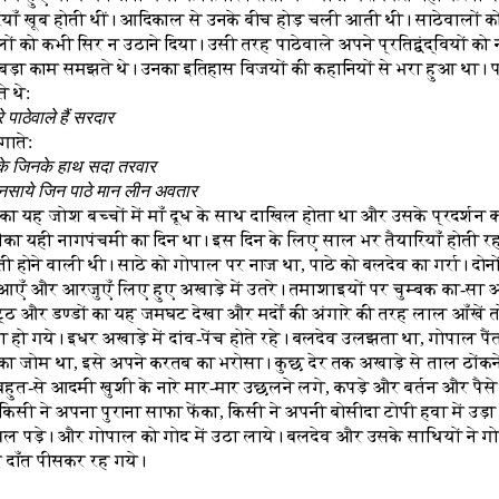
याँ खूब होती थीं। आदिकाल से उनके बीच होड़ चली आती थी। साठेवालों क
ालों को कभी सिर न उठाने दिया। उसी तरह पाठेवाले अपने प्रतिद्वंद्वियों क
बड़ा काम समझते थे। उनका इतिहास विजयों की कहानियों से भरा हुआ था। प
े थे:
पाठेवाले हैं सरदार
गाते:
के जिनके हाथ सदा तरवार
साये जिन पाठे मान लीन अवतार
ा यह जोश बच्चों में माँ दूध के साथ दाखिल होता था और उसके प्रदर्शन 
ा यही नागपंचमी का दिन था। इस दिन के लिए साल भर तैयारियाँ होती 
ुश्ती होने वाली थी। साठे को गोपाल पर नाज था, पाठे को बलदेव का गर्रा। दोन
आएँ और आरजुएँ लिए हुए अखाड़े में उतरे। तमाशाइयों पर चुम्बक का-सा 
लट्ठ और डण्डों का यह जमघट देखा और मर्दों की अंगारे की तरह लाल आँखें
 हो गये। इधर अखाड़े में दांव-पेंच होते रहे। बलदेव उलझता था, गोपाल पै
ा जोम था, इसे अपने करतब का भरोसा। कुछ देर तक अखाड़े से ताल ठोंकन
बहुत-से आदमी खुशी के नारे मार-मार उछलने लगे, कपड़े और बर्तन और पैस
 किसी ने अपना पुराना साफा फेंका, किसी ने अपनी बोसीदा टोपी हवा में उड़ा
पिल पड़े। और गोपाल को गोद में उठा लाये। बलदेव और उसके साथियों ने ग
र दाँत पीसकर रह गये।