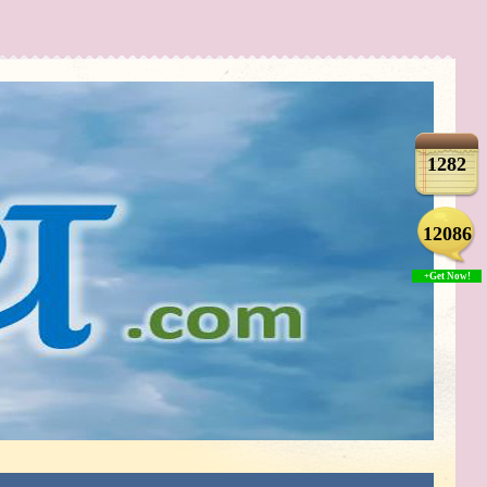
1282
12086
+Get Now!