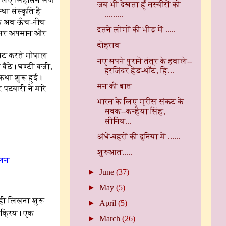
जब भी देखता हूँ तस्वीरों को
ा संस्कृति है
.........
कि अब ऊँच-नीच
इतने लोगों की भीड़ में .....
उन पर अपमान और
दोहराव
टपट करते गोपाल
नए सपने पुराने तंत्र के हवाले--
बैठे। घण्टी बजी,
हरजिंदर हेड-थॉट, हि...
कथा शुरू हुई।
मन की बात
 पटवारी ने मारे
भारत के लिए ग्रीस संकट के
सबक--कन्हैया सिंह,
सीनिय...
अंधे-बहरों की दुनिया में ......
शुरुआत.....
लन
►
June
(37)
►
May
(5)
ही लिखना शुरू
►
April
(5)
 सक्रिय। एक
►
March
(26)