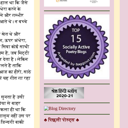
हाल था कि जैसे
ेरा करने के
वने और गम्भीर
आते थे। न बच्चे
े खेत थे और
न, ऊपर अंधेरा,
के सिवा कोई साथी
ाम है, जब मिट्टी
ल देता है। लेकिन
लते हैं ताकि
 आज का हीरो, साठे
में यह गीत गा रहा
 सुनता है उसी
ैया से बाहर
िकला ही था कि
मालूम नहीं उस पर
♣ पिछली पोस्ट्स ♣
 जिन्दगी बाकी