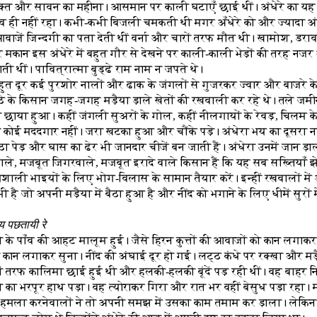
क्त और सावन का महीना। आसमान पर काली घटाएँ छाई थीं। अंधेरे का यह 
्व ही नहीं रहा। कभी-कभी बिजली चमकती थी मगर अँधेरे को और ज्यादा अंध
आवाजें जिन्दगी का पता देती थीं वर्ना और चारों तरफ मौत थी। खामोश, डरा
और मकान इस अंधेरे में बहुत गौर से देखने पर काली-काली भेड़ों की तरह नजर 
गाती थीं। पावित्रात्मा बुड्ढे राम नाम न जपते थे।
ुत दूर कई पुरशोर नालों और ढाक के जंगलों से गुजरकर ज्वार और बाजरे क
साठे के किसान जगह-जगह मड़ैया ड़ाले खेतों की रखवाली कर रहे थे। तले जमी
 छाया हुआ। कहीं जंगली सुअरों के गोल, कहीं नीलगायों के रेवड़, चिलम 
 कोई मददगार नहीं। जरा खटका हुआ और चौंके पड़े। अंधेरा भय का दूसरा न
ठा पेड़ और घास का ढेर भी जानदार चीजें बन जाती हैं। अंधेरा उनमें जान ड़ा
ले, मजबूत जिगरवाले, मजबूत इरादे वाले किसान हैं कि यह सब सख्तियाँ झे
यशाली भाइयों के लिए भोग-विलास के सामान तैयार करें। इन्हीं रखवालों में
है जो अपनी मड़ैया में बैठा हुआ है और नींद को भगाने के लिए धीमें सुरों 
ाय पछतायी रे
के पाँव की आहट मालूम हुई। जैसे हिरन कुत्तों की आवाजों को कान लगाकर
कान लगाकर सुना। नींद की अंघाई दूर हो गई। लट्ठ कंधे पर रक्खा और मड़
 तरफ कालिमा छाई हुई थी और हलकी-हलकी बूंदें पड़ रही थीं। वह बाहर न
का भरपूर हाथ पड़ा। वह त्योराकर गिरा और रात भर वहीं बेसुध पड़ा रहा। 
ं। हमला करनेवालों ने तो अपनी समझ में उसका काम तमाम कर ड़ाला। लेकिन