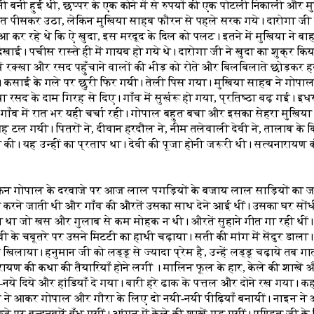
नी बनी हुई थी, छप्पर के एक कोने में से रुपयों की एक पोटली निकाली और मु
ंत पीसकर उठा, लेकिन मुखिया साहब फौरन से पहले सरक गये। दारोगा जी न
ुआ कर रहे थे कि ऐ खुदा, इस मरदूद के दिल को पलट। इतने में मुखिया ने
िखाई। पचीस रास्ते ही में गायब हो गये थे। दारोगा जी ने खुदा का शुक्र कि
ें रक्खा और रसद पहुँचाने वालों की भीड़ को रोते और बिलबिलाते छोड़कर ह
। कसाई के गले पर छुरी फिर गयी। तेली पिस गया। मुखिया साहब ने गोपाल 
 रसद के दाम गिरह से दिए। गाँव में सुर्खरू हो गया, प्रतिष्ठा बढ़ गई। इ
ाँव में रात भर यही चर्चा रही। गोपाल बहुत बचा और इसका सेहरा मुखिया 
ह टल गयी। पितरों ने, दीवान हरदौल ने, नीम तलेवाली देवी ने, तालाब के 
षा की। यह उन्हीं का प्रताप था। देवी की पूजा होनी जरूरी थी। सत्यनारायण
किन गोपाल के दरवाजे पर आज लाल पगड़ियों के बजाय लाल साड़ियों का 
 करने जाती थी और गाँव की औरतें उसका साथ देने आई थीं। उसका घर सोंधी
ा था जो खस और गुलाब से कम मोहक न थी। औरतें सुहाने गीत गा रही थीं। 
ेवी के चबूतरे पर उसने मिटटी का हाथी चढ़ाया। सती की मांग में सेंदुर डाल
लाया। हनुमान जी को लड्डू से ज्यादा प्रेम है, उन्हें लड्डू चढ़ाये तब ग
ण की कथा की तैयारियाँ होने लगीं । मालिन फूल के हार, केले की शाखें और
ये-नये दिये और हांडियाँ दे गया। बारी हरे ढाक के पत्तल और दोने रख गया। 
ढ़ई ने आकर गोपाल और गौरा के लिए दो नयी-नयी पीढ़ियाँ बनायीं। नाइन न
े पर बन्दनवारें बँध गयीं। आंगन में केले की शाखें गड़ गयीं। पण्डित जी 