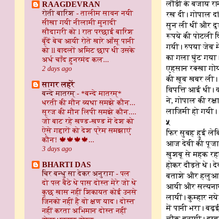
लौड़ी के बजाय रा
RAAGDEVRAN
रोती बारिश
-
तालीम सावन नयी
रख दी। गोपाल दा
सीखा गयी नीलामी मुनादी
सुन ली थीं और द
सौदागरी को l रात परछाई बारिश
रूपये की पोटली द
बूँदें बेच आयी रोते खारे आँसू पानी
गयी। रुपया जेब म
को ll बादलों अमिट छाप थी उसके
का गला घुंट गया
अर्ध चाँद हुनरमंद कल...
एहसान रक्खा गोया
2 days ago
की खूब खबर ली। ग
सागर लहरें
विपत्ति आई थी। व
बन्दे मातरम्
-
*बन्दे मातरम्*
ने, गोपाल की रक्
धरती की मौन व्यथा समझे कौन...
लाजिमी हो गयी।
सूरज की मौन लिपी समझे कौन....
जो बाट रहे खण्ड-खण्ड में देश को
५
ऐसे गद्दारों को देश प्रेम समझाएं
फिर सुबह हुई ले
कौन! 🍁🍁🍁🍁...
आज देवी की पूजा
3 days ago
खुशबू से महक रह
BHARTI DAS
होकर दौड़ते थे। द
चिर बन्धु सा देकर अनुराग
-
पल
बताशे और हलुआ खि
दो पल बैठे थे पास दोस्त मेरे जो थे
आयी और सत्यनाराय
कुछ खास नहीं शिकायत कोई उनसे
लायीं। कुम्हार न
जिनको नहीं है वो क्षण याद। दोस्त
में पानी भरा। ब
नहीं करता अभिमान दोस्त नहीं
चौक बनायी। दरवाज