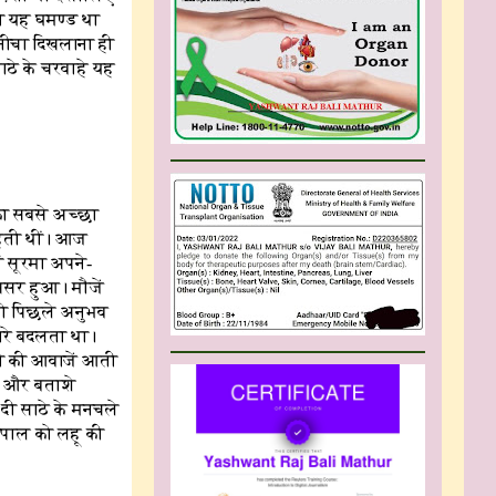
ो यह घमण्ड था
ो नीचा दिखलाना ही
ाठे के चरवाहे यह
का सबसे अच्छा
रहती थीं। आज
ों सूरमा अपने-
असर हुआ। मौजें
 तो पिछले अनुभव
ंतरे बदलता था।
े की आवाजें आती
े और बताशे
 दी साठे के मनचले
ोपाल को लहू की