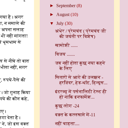
►
September
(8)
►
August
(10)
ं गया है। अगर
ला, न ममाले की
▼
July
(30)
तुम अपना सलाह
अंधेर / प्रेमचंद ( प्रेमचंद जी
 भी नही मांगता!
की जयंती पर विशेष)
ें धूमधाम से
खामोशी ......
विजय .......
स से नीचे तो बात
जब नहीं होता कुछ नया कहने
सुभीता नहीं, मगर
के लिए
सितारों से आगे की उलझन -
 रूपये-पैसे की
हरजिंदर, हेड-थॉट, हिन्दुस...
इंटरव्यू में पर्सनालिटी टेस्ट ही
ै। जो गुनाह किया
हो नाकि इनफार्मेश...
पये की कौन कहे,
कुछ लोग -24
जाए।
वक़्त के कत्लखाने में-11
गा देता है।
नहीं चाहता....
ा ने, जो इस वक्त