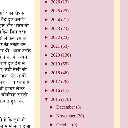
►
2026
(13)
►
2025
(25)
शरीर का दीपक
बैठे हुए उसकी
►
2024
(21)
मल्हार और भजन तो
►
2023
(23)
 लेकिन जिस तरह
►
2022
(23)
थी लेकिन उसका
्थर की लकीर बन
►
2021
(53)
कायम थी। आज उसके
►
2020
(136)
होने पर भी अपने
ाये हुए ढंग से
►
2019
(55)
ा, कहीं तेली की
►
2018
(46)
 फोहश और गन्दी
►
2017
(26)
ुबह को चारपाई से
ाजी हण्टर लेकर
►
2016
(17)
चौकीदार रास्तों
▼
2015
(178)
वारदात हुई और
►
December
(8)
►
November
(30)
है कि जुर्म को
►
October
(9)
जोम में भूला हुआ