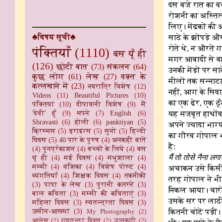
दस बजे रात का व
रोशनी का अस्तित
लिए। मेंढकों की 
♣विषय सूची♣
साठे के झोंपड़े 
रोते थे, न औरतें 
पंक्तियाँ
(1110)
बस यूँ ही
मगर आबादी से बह
(126)
छोटी बात
(73)
संकलन
(64)
उनकी मेंड़ों पर 
कुछ लोग
(61)
लेख
(27)
वक़्त के
मीलों तक सन्नाटा
कत्लखाने में
(23)
नवरात्रि विशेष
(12)
नहीं, आग के सिवा
Videos
(11)
Beautiful Pictures
(10)
का एक ढेर, एक ठूँ
पंक्तियां
(10)
दीपावली विशेष
(9)
मैं
'देवी' हूँ
(9)
सपने
(7)
English
(6)
यह मजबूत हाथोंवा
Shravasti
(6)
होली
(6)
panktiyan
(5)
अपने ज्यादा भाग्
क्रिस्मस
(5)
ड्राइंग्स
(5)
सुनो
(5)
हिन्दी
का गौरव गोपाल भी 
दिवस
(5)
40 पार के पुरुष
(4)
अनकही बातें
है:
(4)
पुनर्प्रकाशन
(4)
बच्चों के लिये
(4)
बस
मैं तो तोसे नैना लग
यूं ही
(4)
मई दिवस
(4)
मधुशाला
(4)
मम्मी
(4)
वंशिका
(4)
विशेष पोस्ट
(4)
अचाकन उसे किसी 
व्यंगतियाँ
(4)
शिक्षक दिवस
(4)
तकनीकी
तरह गोपाल ने भी 
(3)
पापा के लेख
(3)
पुरानी कतरनें
(3)
निकल आया। चारों
बाल कविता
(3)
मम्मी की कविताएं
(3)
उसके सर पर लाठी 
महिला दिवस
(3)
स्वतन्त्रता दिवस
(3)
ज़मीन-आसमां
(3)
कितनी चोटें पड़ी
My Photography
(2)
आलेख
(2)
गणतन्त्र दिवस
(2)
जानकारी
(2)