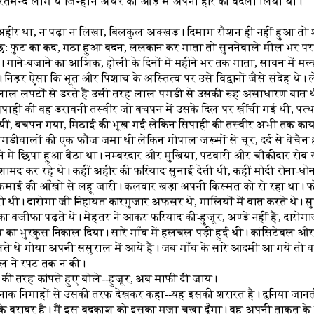
ैरतमन्द लोग थे जिन्होंने अंधेरे की आड़ में अपनी हार का बदला लिया था।
हीर था, न पढ़ा न लिखा, बिलकुल अक्खड़। दिमाग रौशन ही नहीं हुआ तो 
े छ: फुट का कद, गठा हुआ बदन, ललकान कर गाता तो सुननेवाले मील भर पर 
े। गाने-बजाने का आशिक, होली के दिनों में महीने भर तक गाता, सावन में 
िड़र ऐसा कि भूत और पिशाच के अस्तित्व पर उसे विद्वानों जैसे संदेह थे।
लाल लपटों से डरते हैं उसी तरह लाल पगड़ी से उसकी रूह असाधारण बात 
पाही की वह डरावनी तस्वीर जो बचपन में उसके दिल पर खींची गई थी, पत
गयीं, बचपन गया, मिठाई की भूख गई लेकिन सिपाही की तस्वीर अभी तक 
ड़ीवालों की एक फौज जमा थी लेकिन गोपाल जख्मों से चूर, दर्द से बेचैन 
ोने में छिपा हुआ बैठा था। नम्बरदार और मुखिया, पटवारी और चौकीदार रोब ख
ुशामद कर रहे थे। कहीं अहीर की फरियाद सुनाई देती थी, कहीं मोदी रोना-धोन
 कमाई की आँखों से लहू जारी। कलवार खड़ा अपनी किस्मत को रो रहा था।
ारी थी। दारोगा जी निहायत कारगुजार अफसर थे, गालियों में बात करते थे। स
का वजीफा पढ़ते थे। मेहतर ने आकर फरियाद की-हुजूर, अण्डे नहीं हैं, दारोग
 का भुरकुस निकाल दिया। सारे गाँव में हलचल पड़ी हुई थी। कांसिटेबल और 
ते थे गोया अपनी ससुराल में आये हैं। जब गाँव के सारे आदमी आ गये तो 
ल ने रपट तक न की।
 की तरह कांपते हुए बोले--हुजूर, अब माफी दी जाय।
नाक निगाहों से उसकी तरफ देखकर कहा--यह इसकी शरारत है। दुनिया जानती 
े के बराबर है। मैं इस बदकाश को इसका मजा चखा दूँगा। वह अपनी ताकत के 