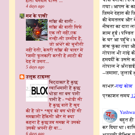
होता धनवान दोस्त ...
4 days ago
गया। आपस के कामो
जिसने देहात की 
मन के पाखी
की बेमतलब और बेह
सॉंझ की बाती
-
नीचता का दाग लग
सॉंझ की बाती ​ सिर्फ
एक लौ नहीं, ​एक
शाम हुई। पण्डित
नन्ही-सी उम्मीद है,
के घर आ पहुँचे। 
जो अंधेरे को चुनौती
शंख फुंका गया और
नहीं देती, केसरी सॉंझ की चादर में
गोपाल भी गाढ़े की
रेशमी फुलकारी करती है। ​माटी की
हमदर्दी के उसस
देह में उमग...
गोपाल ने अँगड़ा
5 days ago
--जमाना, जुलाई 
उलूक टाइम्स
चिट्ठाकार हैं कुछ
साभार-
गद्य कोश
स्वाभिमानी हैं कुछ
थोड़ा सा बस पानी
प्रकाशन समय
1
पानी हैं
-
*थोड़ी सी
हैं कुछ बातें हैं खुद
की हैं जो* *खुद को बस थोड़ी सी
Yashwan
समझानी हैंकिसी और से क्या
बहुत ही
कहना है कुछजब समझ में उसको
कर दिया था। वाणि
उसकी अपनी ही बा...
6 days ago
अग्रणी शैक्षिक प्