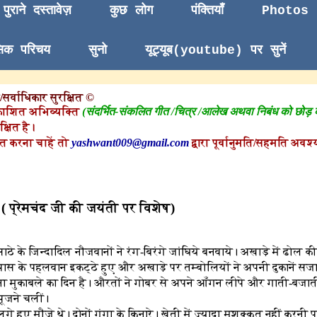
पुराने दस्तावेज़
कुछ लोग
पंक्तियाँ
Photos
सिक परिचय
सुनो
यूट्यूब(youtube) पर सुनें
सर्वाधिकार सुरक्षित ©
काशित अभिव्यक्ति
(संदर्भित-संकलित गीत /चित्र /आलेख अथवा निबंध को छोड़
क्षित है।
त करना चाहें तो
yashwant009@gmail.com
द्वारा पूर्वानुमति/सहमति अवश्य
ंद ( प्रेमचंद जी की जयंती पर विशेष)
 के जिन्दादिल नौजवानों ने रंग-बिरंगे जांघिये बनवाये। अखाड़े में ढोल की म
ास के पहलवान इकट्ठे हुए और अखाड़े पर तम्बोलियों ने अपनी दुकानें सज
ना मुकाबले का दिन है। औरतों ने गोबर से अपने आँगन लीपे और गाती-बजाती क
ूजने चलीं।
लगे हुए मौजे थे। दोनों गंगा के किनारे। खेती में ज्यादा मशक्कत नहीं करन