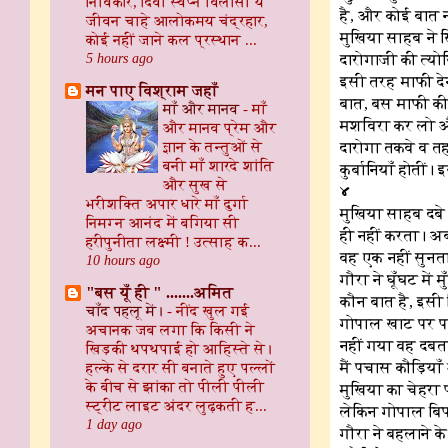
निर्विकार, दिवा स्वप्न विलासी ये
है, और कोई बात नह
जीवन चाहे आलोकमय चंद्रहार,
मुखिया साहब ने 
कोई नहीं जाने कल प्रस्थान ...
5 hours ago
दारोगाजी की त्यो
इसी तरह माफी देन
मन पाए विश्राम जहाँ
बात, बस माफी की 
माँ और मानव
-
माँ
मशविरा कर लो और
और मानव प्रेम और
ज्ञान के तन्तुओं से
दारोगा तकवे व तहा
बनी माँ शारदे शांति
कुर्बानियाँ होती
और सुख से
४
भरीशक्ति अपार धारे माँ दुर्गा
मुखिया साहब दबे 
निमग्न आनंद में बगिया सी
ही नहीं करता। अब्
हरीपुनीता लक्ष्मी ! उत्साह क...
वह एक नहीं सुनत
10 hours ago
गौरा ने घूँघट मे
"बस यूँ ही " .......अमित
कौन बात है, इसी
चाँद पहलू में।
-
नींद खुल गई
गोपाल खाट पर पड़
अचानक जब लगा कि किसी ने
नहीं गया वह दबत
खिड़की थपथपाई हो आहिस्ते से।
हल्के से दरार सी बनाते हुए पल्लों
मैं पचास कौड़ियाँ 
के बीच से झांका तो पीली पीली
मुखिया का चेहरा 
स्ट्रीट लाइट अंदर लुढ़कती ह...
लेकिन गोपाल बिफर
1 day ago
गौरा ने बहलाने के