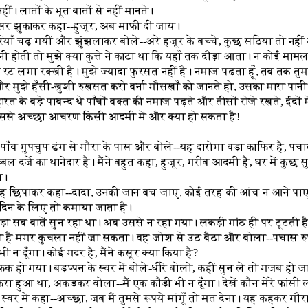
ीं। लातों के भूत बातों से नहीं मानते।
सिर झुकाकर कहा--हुजूर, अब माफी दी जाय।
रियाँ चढ़ गयीं और झुंझलाकर बोले--अरे हजूर के बच्चे, कुछ सठिया तो नही
ी होती तो मुझे क्या कुत्ते ने काटा था कि यहाँ तक दौड़ा आता। न कोई माम
रट लगा रक्खी है। मुझे ज्यादा फुरसत नहीं है। नमाज पढ़ता हूँ, तब तक 
 मुझे हँसी-खुशी रुखसत करो वर्ना गौसखाँ को जानते हो, उसका मारा पानी
रत के बड़े पाबन्द थे पाँचों वक्त की नमाज पढ़ते और तीसों रोजे रखते, ईदों म
ं। इससे अच्छा आचरण किसी आदमी में और क्या हो सकता है!
पाँव गुपचुप ढंग से गौरा के पास और बोले--यह दारोगा बड़ा काफिर है, पचा
बल दर्जे का थानेदार है। मैंने बहुत कहा, हुजूर, गरीब आदमी है, घर में कुछ 
ा।
ं मुँह छिपाकर कहा--दादा, उनकी जान बच जाए, कोई तरह की आंच न आने पाए,
 दिन के लिए तो कमाया जाता है।
ा सब बातें सुन रहा था। अब उससे न रहा गया। लकड़ी गांठ ही पर टूटती ह
ा है मगर कुचला नहीं जा सकता। वह जोश से उठ बैठा और बोला--पचास रु
भी न दूँगा। कोई गदर है, मैंने कसूर क्या किया है?
फक हो गया। बड़प्पन के स्वर में बोले-धीरे बोलो, कहीं सुन ले तो गजब हो 
ा हुआ था, अकड़कर बोला--मैं एक कौड़ी भी न दूँगा। देखें कौन मेरे फांसी ल
 स्वर में कहा--अच्छा, जब मैं तुमसे रूपये मांगूँ तो मत देना। यह कहकर गौर