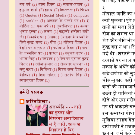
थी। यह पाठे के ग
नव वर्ष
(2)
बाल दिवस
(2)
सवाल-जवाब
(2)
३
हनुमंत शर्मा
(2)
हास्य
(2)
Internet
(1)
News
गोपाल जाति का अ
(1)
Quotes
(1)
Social Media
(1)
computer
क्यों घुलता। पूर
(1)
sanklan
(1)
अखबार के पन्नों पर
(1)
ई
वोटिंग
(1)
एक वर्ष
(1)
एयरलिफ्ट
(1)
कन्या
तानों का मजा लेत
भ्रूण हत्या
(1)
कलम
(1)
कहानी अनीता राठी
रोज का शगल था। न
जी
(1)
कार्यक्रम
(1)
खबर
(1)
गाज़ा के बच्चों के
शेर और चीते भी 
लिये कुछ शब्द
(1)
गीत
(1)
गौरैया दिवस
(1)
कुछ बस न था। सि
देहरी पर अल्फ़ाज़
(1)
पर्यावरण दिवस
(1)
पापा
गई थी। शरारतें 
के जन्मदिन पर
(1)
पारुल
(1)
फ्यूचर ग्रुप
(1)
भगत सिंह
(1)
मतदान
(1)
मेल पर प्राप्त कुछ
दरवाजे पर लाल पग
चित्र
(1)
रवीश कुमार
(1)
रोजगार सूचना
(1)
मकान के अंधेरे क
लघु कथा
(1)
विविधा
(1)
विश्व जल दिवस
(1)
खड़े दारोगा की ख
वीडियो
(1)
शिव रात्रि
(1)
संतोष सिंह
(1)
चीख-पुकार, कहीं
स्वतंत्रता दिवस
(1)
बातों की गर्मबाज
♣मेरी पसंद♣
उठते ही गालियों 
दौड़े और उस गरीब
अग्निशिखा :
पर यों अकड़ते चल
अंतर्ध्वनि - -
-
तारों
का टूटना और
इस कम्बख्त गोपा
बिखरना अनादिकाल
मुखिया साहब बेंत
से है जारी, आकाश
दारोगाजी ने गजब
निहारता है चिर
छुपाना जुर्म करन