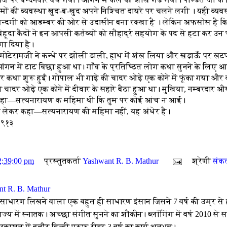
ं की व्यवस्था खुद-ब-खुद अपने निश्चित दायरे पर चलने लगी । यही व्यवस्थ
जिन्दगी को आडम्बर की ओर से उदासीन बना रक्खा है । लेकिन अफसोस है 
ूदा कैदों ने इन आपसी कर्तव्यों को सौहार्द्र सहयोग के पद से हटा कर 
ा दिया है।
 मोटेरामजी ने कन्धे पर झोली डाली, हाथ में शंख लिया और खड़ाऊँ पर ख
आंगन में टाट बिछा हुआ था। गाँव के प्रतिष्ठित लोग कथा सुनने के लिए आ 
 कथा शुरू हुईं। गोपाल भी गाढ़े की चादर ओढ़े एक कोने में फूंका गया और 
 चादर ओढ़े एक कोने में दीवार के सहारे बैठा हुआ था। मुखिया, नम्बरदार और
े कहा—सत्यनारायण क महिमा थी कि तुम पर कोई आंच न आई।
ई लेकर कहा—सत्यनारायण की महिमा नहीं, यह अंधेर है।
१९१३
2:39:00 pm
प्रस्तुतकर्ता
Yashwant R. B. Mathur
श्रेणी
संक
t R. B. Mathur
 साधारण लिखने वाला एक बहुत ही साधारण इंसान जिसने 7 वर्ष की उम्र से 
ज्य में स्नातक। अच्छा संगीत सुनने का शौकीन। ब्लॉगिंग में वर्ष 2010 से
रकाशन में बतौर हिन्दी प्रूफ रीडर 3 वर्ष का कार्य अनुभव।