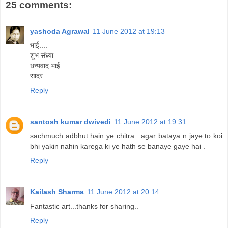
25 comments:
yashoda Agrawal
11 June 2012 at 19:13
भाई....
शुभ संध्या
धन्यवाद भाई
सादर
Reply
santosh kumar dwivedi
11 June 2012 at 19:31
sachmuch adbhut hain ye chitra . agar bataya n jaye to koi
bhi yakin nahin karega ki ye hath se banaye gaye hai .
Reply
Kailash Sharma
11 June 2012 at 20:14
Fantastic art...thanks for sharing..
Reply