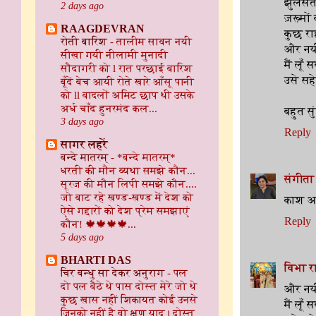
झुलसती
2 days ago
ज़ख़्मों
RAAGDEVRAN
कुछ रा
रोती बारिश
-
तालीम सावन नयी
और नय
सीखा गयी नीलामी मुनादी
मैं लूँ
सौदागरी को l रात परछाई बारिश
उसे सह
बूँदें बेच आयी रोते खारे आँसू पानी
को ll बादलों अमिट छाप थी उसके
अर्ध चाँद हुनरमंद कल...
बहुत सु
3 days ago
Reply
सागर लहरें
बन्दे मातरम्
-
*बन्दे मातरम्*
धरती की मौन व्यथा समझे कौन...
संगीता 
सूरज की मौन लिपी समझे कौन....
जो बाट रहे खण्ड-खण्ड में देश को
काश अब
ऐसे गद्दारों को देश प्रेम समझाएं
Reply
कौन! 🍁🍁🍁🍁...
5 days ago
BHARTI DAS
विभा र
चिर बन्धु सा देकर अनुराग
-
पल
दो पल बैठे थे पास दोस्त मेरे जो थे
और नय
कुछ खास नहीं शिकायत कोई उनसे
मैं लूँ
जिनको नहीं है वो क्षण याद। दोस्त