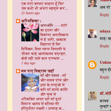
एक तारा बनाना चाहता हूँ,फिर
अब तो 
जब कभी भी अंधेरा महसूस करू...
21 hours ago
Reply
अग्निशिखा :
अंतर्ध्वनि - -
-
तारों
का टूटना और
udaya 
बिखरना अनादिकाल
वाह: बह
से है जारी, आकाश
निहारता है चिर
Reply
निर्विकार, दिवा स्वप्न विलासी ये
जीवन चाहे आलोकमय चंद्रहार,
कोई नहीं जाने कल प्रस्थान ...
Unkn
1 day ago
बहुत ही
मन पाए विश्राम जहाँ
माँ और मानव
-
माँ
Reply
और मानव प्रेम और
ज्ञान के तन्तुओं से
बनी माँ शारदे शांति
डॉ. मोन
और सुख से
भरीशक्ति अपार धारे माँ दुर्गा
शायद
निमग्न आनंद में बगिया सी
तुम्हारे
हरीपुनीता लक्ष्मी ! उत्साह क...