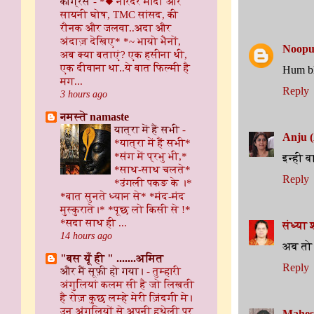
काँग्रेस
-
*◆ नरिंदर मोदी और
सायनी घोष, TMC सांसद, की
रौनक और जलवा..अदा और
अंदाज़ देखिए* *~ भायो भैनों,
Noopu
अब क्या बताएं? एक हसीना थी,
एक दीवाना था..ये बात फिल्मी है
Hum bhi
मग...
Reply
3 hours ago
नमस्ते namaste
यात्रा में हैं सभी
-
Anju 
*यात्रा में हैं सभी*
*संग में प्रभु भी,*
इन्ही ब
*साथ-साथ चलते*
Reply
*उंगली पकङ के ।*
*बात सुनते ध्यान से* *मंद-मंद
मुस्कुराते।* *पूछ लो किसी से !*
*सदा साथ ही ...
संध्या श
14 hours ago
अब तो इ
"बस यूँ ही " .......अमित
Reply
और मैं सूफ़ी हो गया।
-
तुम्हारी
अंगुलियां कलम सी है जो लिखती
है रोज़ कुछ लम्हे मेरी ज़िंदगी मे।
उन अंगुलियों से अपनी हथेली पर
Mahes