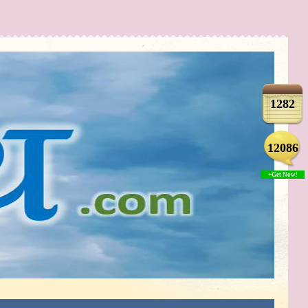
1282
12086
+Get Now!