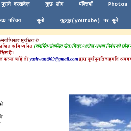
पुराने दस्तावेज़
कुछ लोग
पंक्तियाँ
Photos
सिक परिचय
सुनो
यूट्यूब(youtube) पर सुनें
सर्वाधिकार सुरक्षित ©
काशित अभिव्यक्ति
(संदर्भित-संकलित गीत /चित्र /आलेख अथवा निबंध को छोड़
क्षित है।
त करना चाहें तो
yashwant009@gmail.com
द्वारा पूर्वानुमति/सहमति अवश्य
को
ें
ै