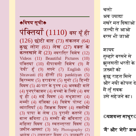
चलो
अब ज़्यादा
♣विषय सूची♣
नखरे मत दिखाओ
जल्दी से आओ
पंक्तियाँ
(1110)
बस यूँ ही
बरस भी जाओ
(126)
छोटी बात
(73)
संकलन
(64)
कुछ लोग
(61)
लेख
(27)
वक़्त के
शायद
कत्लखाने में
(23)
नवरात्रि विशेष
(12)
तुम्हारे बरसने से
Videos
(11)
Beautiful Pictures
(10)
झुलसती धरती के
पंक्तियां
(10)
दीपावली विशेष
(9)
मैं
'देवी' हूँ
(9)
सपने
(7)
English
(6)
ज़ख़्मों को
Shravasti
(6)
होली
(6)
panktiyan
(5)
कुछ राहत मिले
क्रिस्मस
(5)
ड्राइंग्स
(5)
सुनो
(5)
हिन्दी
और नयी कोंपल द
दिवस
(5)
40 पार के पुरुष
(4)
अनकही बातें
मैं लूँ सबक
(4)
पुनर्प्रकाशन
(4)
बच्चों के लिये
(4)
बस
उसे सहेजने का।
यूं ही
(4)
मई दिवस
(4)
मधुशाला
(4)
मम्मी
(4)
वंशिका
(4)
विशेष पोस्ट
(4)
व्यंगतियाँ
(4)
शिक्षक दिवस
(4)
तकनीकी
(3)
पापा के लेख
(3)
पुरानी कतरनें
(3)
©यशवन्त माथुर
बाल कविता
(3)
मम्मी की कविताएं
(3)
महिला दिवस
(3)
स्वतन्त्रता दिवस
(3)
ज़मीन-आसमां
(3)
'मैं' और 'मेरी' श
My Photography
(2)
आलेख
(2)
गणतन्त्र दिवस
(2)
जानकारी
(2)