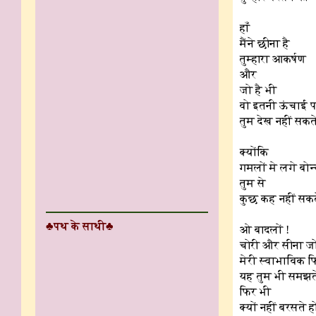
हाँ
मैंने छीना है
तुम्हारा आकर्षण
और
जो है भी
वो इतनी ऊंचाई 
तुम देख नहीं सकत
क्योंकि
गमलों मे लगे बोन
तुम से
कुछ कह नहीं सक
♣पथ के साथी♣
ओ बादलों !
चोरी और सीना ज
मेरी स्वाभाविक फ
यह तुम भी समझत
फिर भी
क्यों नहीं बरसते ह