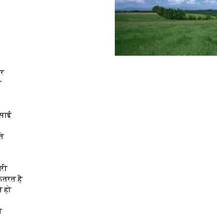
पर
े
्साई
ते
ोरी
ितरत है
े हो
ो