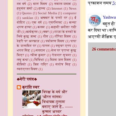
प्रकाशन समय
5
नव वर्ष
(2)
बाल दिवस
(2)
सवाल-जवाब
(2)
हनुमंत शर्मा
(2)
हास्य
(2)
Internet
(1)
News
(1)
Quotes
(1)
Social Media
(1)
computer
Yashwan
(1)
sanklan
(1)
अखबार के पन्नों पर
(1)
ई
वोटिंग
(1)
एक वर्ष
(1)
एयरलिफ्ट
(1)
कन्या
बहुत ही
भ्रूण हत्या
(1)
कलम
(1)
कहानी अनीता राठी
कर दिया था। वाणि
जी
(1)
कार्यक्रम
(1)
खबर
(1)
गाज़ा के बच्चों के
अग्रणी शैक्षिक प्
लिये कुछ शब्द
(1)
गीत
(1)
गौरैया दिवस
(1)
देहरी पर अल्फ़ाज़
(1)
पर्यावरण दिवस
(1)
पापा
के जन्मदिन पर
(1)
पारुल
(1)
फ्यूचर ग्रुप
(1)
26 comments:
भगत सिंह
(1)
मतदान
(1)
मेल पर प्राप्त कुछ
चित्र
(1)
रवीश कुमार
(1)
रोजगार सूचना
(1)
लघु कथा
(1)
विविधा
(1)
विश्व जल दिवस
(1)
वीडियो
(1)
शिव रात्रि
(1)
संतोष सिंह
(1)
स्वतंत्रता दिवस
(1)
♣मेरी पसंद♣
क्रांति स्वर
विपक्ष के मर्द और
'औरत सांसद/
विधायक ग़ुलाम
बनाए जाते हैं.. ------
कृष्णन अय्यर